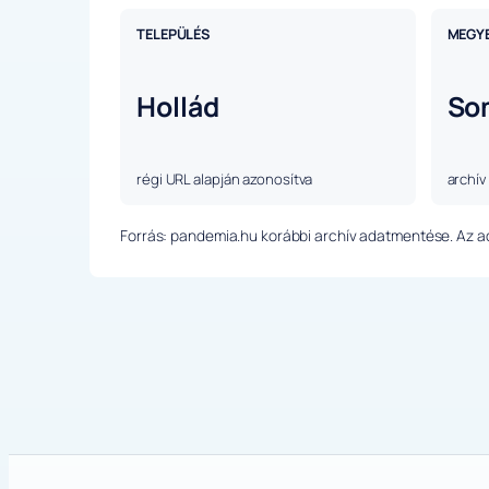
TELEPÜLÉS
MEGY
Hollád
So
régi URL alapján azonosítva
archív
Forrás: pandemia.hu korábbi archív adatmentése. Az ada