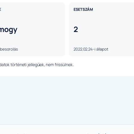
E
ESETSZÁM
mogy
2
 besorolás
2022.02.24-i állapot
tok történeti jellegűek, nem frissülnek.