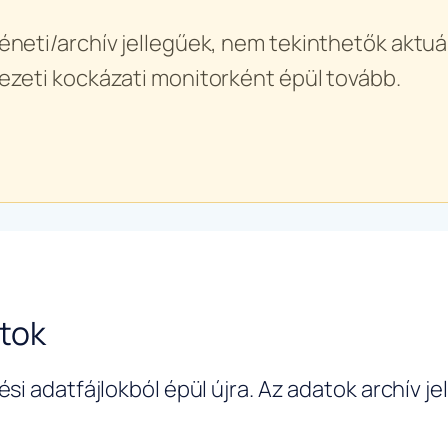
éneti/archív jellegűek, nem tekinthetők aktuál
ezeti kockázati monitorként épül tovább.
tok
si adatfájlokból épül újra. Az adatok archív j