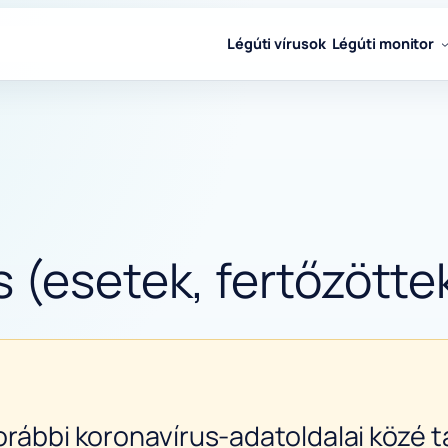
Légúti vírusok
Légúti monitor
 (esetek, fertőzötte
orábbi koronavírus-adatoldalai közé ta