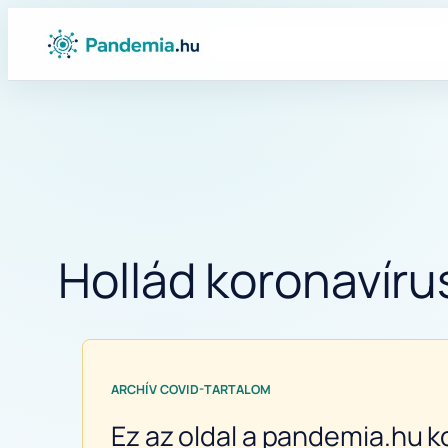
Ugrás
a
tartalomhoz
Hollád koronavírus
ARCHÍV COVID-TARTALOM
Ez az oldal a pandemia.hu k