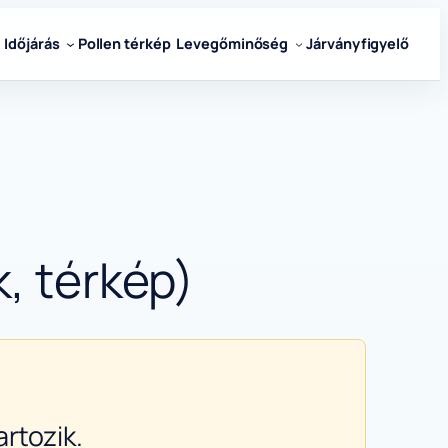
Időjárás
Pollen térkép
Levegőminőség
Járványfigyelő
k, térkép)
rtozik.