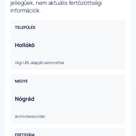
jellegűek, nem aktuális fertőzöttségi
információk.
TELEPÜLÉS
Hollókö
régi URL alapján azonosítva
MEGYE
Nógrád
archív besorolás
ESETSZÁM