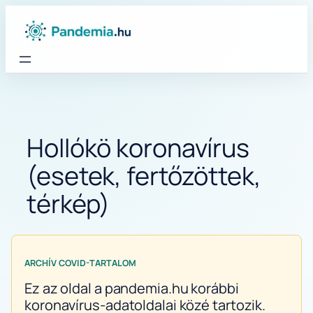
Ugrás
a
tartalomhoz
Hollókö koronavírus
(esetek, fertőzöttek,
térkép)
ARCHÍV COVID-TARTALOM
Ez az oldal a pandemia.hu korábbi
koronavírus-adatoldalai közé tartozik.