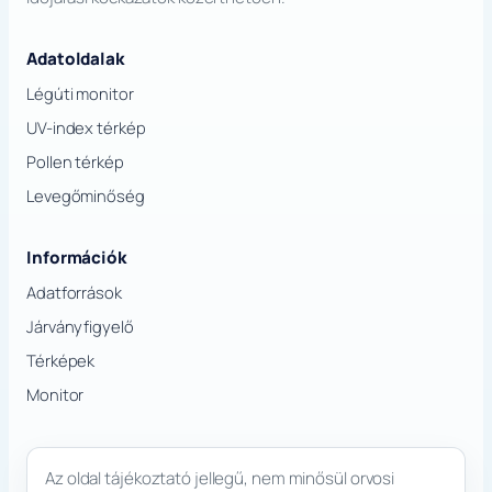
Adatoldalak
Légúti monitor
UV-index térkép
Pollen térkép
Levegőminőség
Információk
Adatforrások
Járványfigyelő
Térképek
Monitor
Az oldal tájékoztató jellegű, nem minősül orvosi