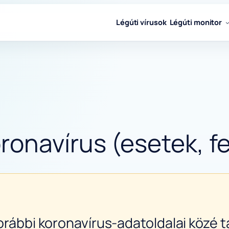
Légúti vírusok
Légúti monitor
onavírus (esetek, fe
orábbi koronavírus-adatoldalai közé ta