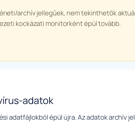
éneti/archív jellegűek, nem tekinthetők aktuál
ezeti kockázati monitorként épül tovább.
írus-adatok
si adatfájlokból épül újra. Az adatok archív j