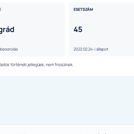
E
ESETSZÁM
grád
45
 besorolás
2022.02.24-i állapot
tok történeti jellegűek, nem frissülnek.