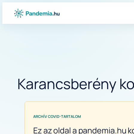
Ugrás
a
tartalomhoz
Karancsberény kor
ARCHÍV COVID-TARTALOM
Ez az oldal a pandemia.hu k