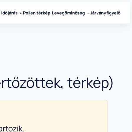
Időjárás
Pollen térkép
Levegőminőség
Járványfigyelő
rtőzöttek, térkép)
rtozik.