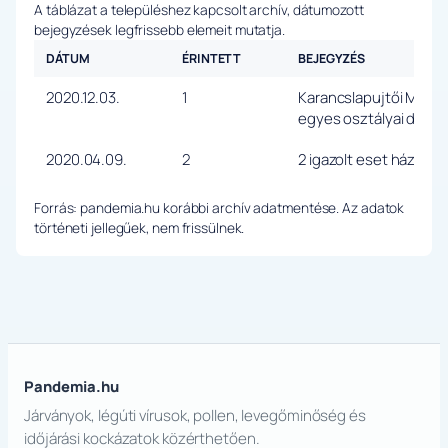
A táblázat a településhez kapcsolt archív, dátumozott
bejegyzések legfrissebb elemeit mutatja.
DÁTUM
ÉRINTETT
BEJEGYZÉS
2020.12.03.
1
Karancslapujtői Mocsár
egyes osztályai digitáli
2020.04.09.
2
2 igazolt eset háziorv
Forrás: pandemia.hu korábbi archív adatmentése. Az adatok
történeti jellegűek, nem frissülnek.
Pandemia.hu
Járványok, légúti vírusok, pollen, levegőminőség és
időjárási kockázatok közérthetően.