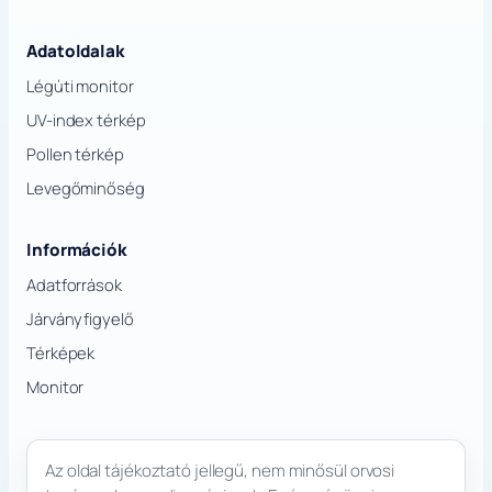
Adatoldalak
Légúti monitor
UV-index térkép
Pollen térkép
Levegőminőség
Információk
Adatforrások
Járványfigyelő
Térképek
Monitor
Az oldal tájékoztató jellegű, nem minősül orvosi