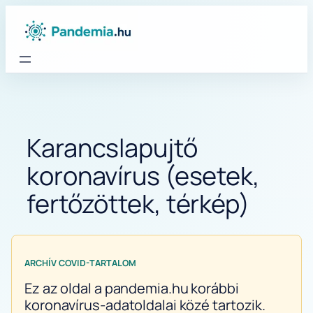
Ugrás
a
tartalomhoz
Karancslapujtő
koronavírus (esetek,
fertőzöttek, térkép)
ARCHÍV COVID-TARTALOM
Ez az oldal a pandemia.hu korábbi
koronavírus-adatoldalai közé tartozik.