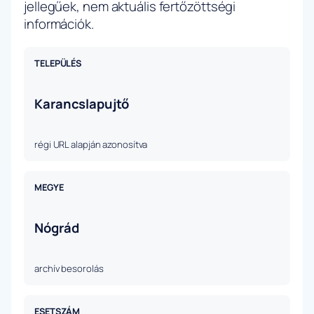
jellegűek, nem aktuális fertőzöttségi
információk.
TELEPÜLÉS
Karancslapujtő
régi URL alapján azonosítva
MEGYE
Nógrád
archív besorolás
ESETSZÁM