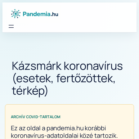
Ugrás
a
tartalomhoz
Kázsmárk koronavírus
(esetek, fertőzöttek,
térkép)
ARCHÍV COVID-TARTALOM
Ez az oldal a pandemia.hu korábbi
koronavírus-adatoldalai közé tartozik.