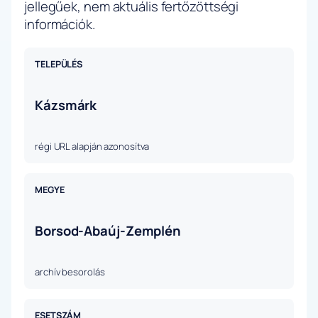
jellegűek, nem aktuális fertőzöttségi
információk.
TELEPÜLÉS
Kázsmárk
régi URL alapján azonosítva
MEGYE
Borsod-Abaúj-Zemplén
archív besorolás
ESETSZÁM