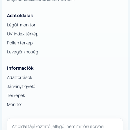
Adatoldalak
Légúti monitor
UV-index térkép
Pollen térkép
Levegőminőség
Információk
Adatforrások
Járványfigyelő
Térképek
Monitor
Az oldal tájékoztató jellegű, nem minősül orvosi