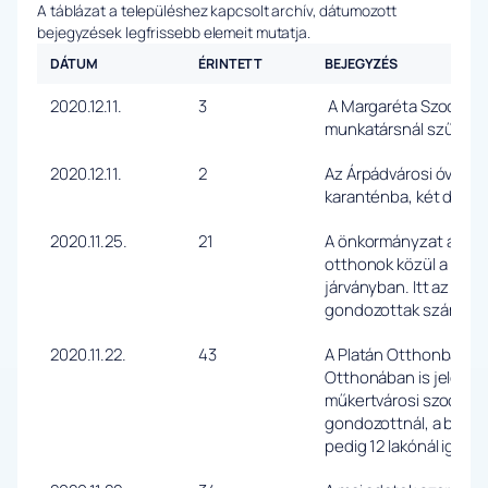
A táblázat a településhez kapcsolt archív, dátumozott
bejegyzések legfrissebb elemeit mutatja.
DÁTUM
ÉRINTETT
BEJEGYZÉS
2020.12.11.
3
A Margaréta Szociális
munkatársnál szűrtek 
2020.12.11.
2
Az Árpádvárosi óvodáb
karanténba, két dolgoz
2020.11.25.
21
A önkormányzat által f
otthonok közül a Marg
járványban. Itt az igaz
gondozottak száma jel
2020.11.22.
43
A Platán Otthonban és
Otthonában is jelen va
műkertvárosi szociáli
gondozottnál, a balló
pedig 12 lakónál igazo