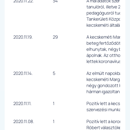
2020.11.22.
34
A mai adatok szerint 1
tanulóról, illetve 22 poz
pedagógusról tudnak 
Tankerületi Központ 
kecskeméti általános 
2020.11.19.
29
A kecskeméti Margaré
beteg fertőződött me
elhunytak, négy bent
ápolnak. Az otthon mu
lettek koronavírusosak
2020.11.14.
5
Az elmúlt napokban két
kecskeméti Margaréta
négy gondozott került
hárman igazoltan koro
2020.11.11.
1
Pozitív lett a kecskem
szervezési munkatársá
2020.11.08.
1
Pozitív lett a koronaví
Róbert választókerüle