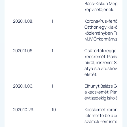
Bács-Kiskun Megyei 
képviselőjének.
2020.11.08.
1
Koronavírus-fertőzést
Otthon egyik lakójánál
közleményben Takács 
MJV Önkormányzata k
2020.11.06.
1
Csütörtök reggel sze
kecskeméti Piarista Isk
hírről, miszerint Szabó 
atya is a vírus követk
életét.
2020.11.06.
1
Elhunyt Balázs Gergely 
a kecskeméti Piarista 
évtizedekig iskolánk t
2020.10.29.
10
Kecskemét koronavírus
jelentette be a polgár
számok nem ismertek