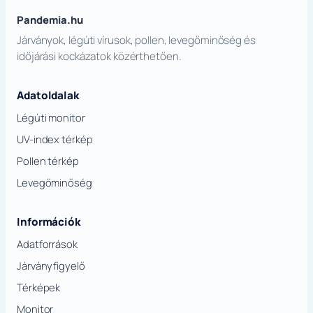
Pandemia.hu
Járványok, légúti vírusok, pollen, levegőminőség és
időjárási kockázatok közérthetően.
Adatoldalak
Légúti monitor
UV-index térkép
Pollen térkép
Levegőminőség
Információk
Adatforrások
Járványfigyelő
Térképek
Monitor