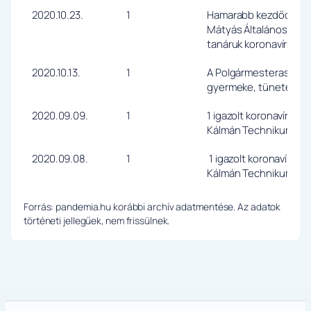
2020.10.23.
1
Hamarabb kezdődik az 
Mátyás Általános Iskol
tanáruk koronavírus tes
2020.10.13.
1
A Polgármesterasszony
gyermeke, tünetekkel
2020.09.09.
1
1 igazolt koronavírus f
Kálmán Technikum diák
2020.09.08.
1
1 igazolt koronavírus 
Kálmán Technikum diá
Forrás: pandemia.hu korábbi archív adatmentése. Az adatok
történeti jellegűek, nem frissülnek.