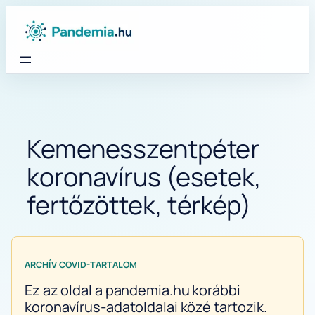
Ugrás
a
tartalomhoz
Kemenesszentpéter
koronavírus (esetek,
fertőzöttek, térkép)
ARCHÍV COVID-TARTALOM
Ez az oldal a pandemia.hu korábbi
koronavírus-adatoldalai közé tartozik.