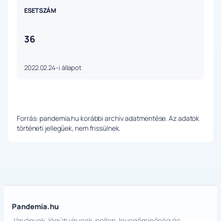
ESETSZÁM
36
2022.02.24-i állapot
Forrás: pandemia.hu korábbi archív adatmentése. Az adatok
történeti jellegűek, nem frissülnek.
Pandemia.hu
Járványok, légúti vírusok, pollen, levegőminőség és