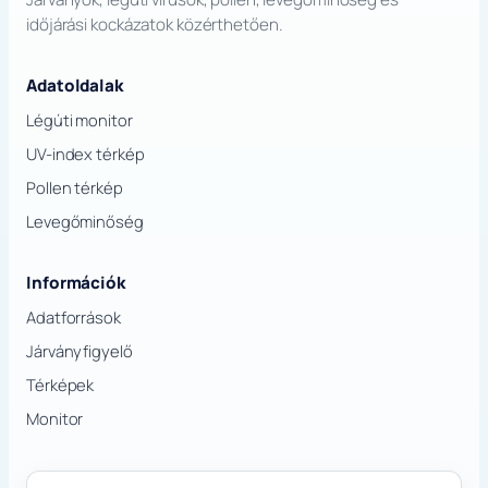
időjárási kockázatok közérthetően.
Adatoldalak
Légúti monitor
UV-index térkép
Pollen térkép
Levegőminőség
Információk
Adatforrások
Járványfigyelő
Térképek
Monitor