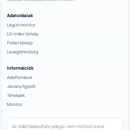
Adatoldalak
Légúti monitor
UV-index térkép
Pollen térkép
Levegőminőség
Információk
Adatforrások
Járványfigyelő
Térképek
Monitor
Az oldal tájékoztató jellegű, nem minősül orvosi