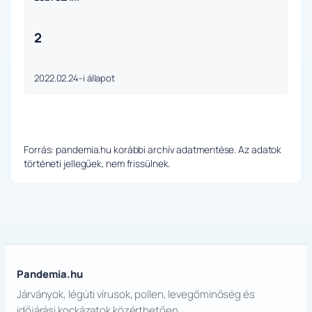
2
2022.02.24-i állapot
Forrás: pandemia.hu korábbi archív adatmentése. Az adatok
történeti jellegűek, nem frissülnek.
Pandemia.hu
Járványok, légúti vírusok, pollen, levegőminőség és
időjárási kockázatok közérthetően.