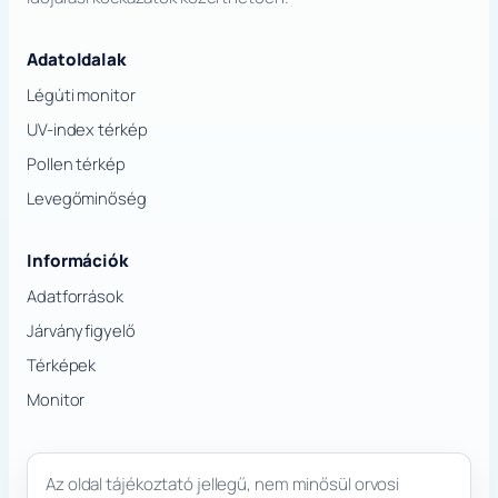
Adatoldalak
Légúti monitor
UV-index térkép
Pollen térkép
Levegőminőség
Információk
Adatforrások
Járványfigyelő
Térképek
Monitor
Az oldal tájékoztató jellegű, nem minősül orvosi