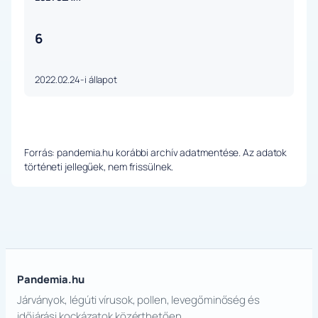
6
2022.02.24-i állapot
Forrás: pandemia.hu korábbi archív adatmentése. Az adatok
történeti jellegűek, nem frissülnek.
Pandemia.hu
Járványok, légúti vírusok, pollen, levegőminőség és
időjárási kockázatok közérthetően.