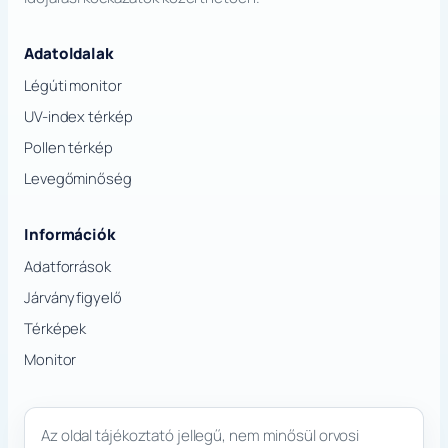
Adatoldalak
Légúti monitor
UV-index térkép
Pollen térkép
Levegőminőség
Információk
Adatforrások
Járványfigyelő
Térképek
Monitor
Az oldal tájékoztató jellegű, nem minősül orvosi