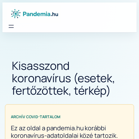
Ugrás
a
tartalomhoz
Kisasszond
koronavírus (esetek,
fertőzöttek, térkép)
ARCHÍV COVID-TARTALOM
Ez az oldal a pandemia.hu korábbi
koronavírus-adatoldalai közé tartozik.