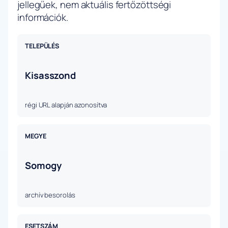
jellegűek, nem aktuális fertőzöttségi
információk.
TELEPÜLÉS
Kisasszond
régi URL alapján azonosítva
MEGYE
Somogy
archív besorolás
ESETSZÁM