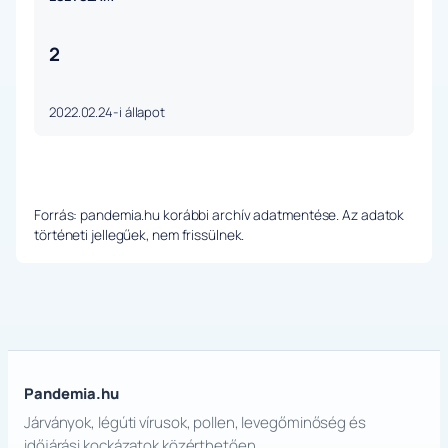
2
2022.02.24-i állapot
Forrás: pandemia.hu korábbi archív adatmentése. Az adatok
történeti jellegűek, nem frissülnek.
Pandemia.hu
Járványok, légúti vírusok, pollen, levegőminőség és
időjárási kockázatok közérthetően.