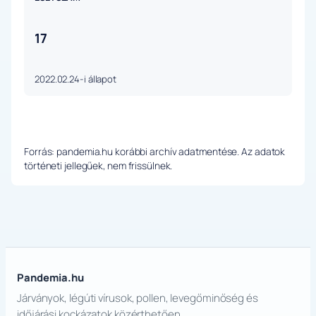
17
2022.02.24-i állapot
Forrás: pandemia.hu korábbi archív adatmentése. Az adatok
történeti jellegűek, nem frissülnek.
Pandemia.hu
Járványok, légúti vírusok, pollen, levegőminőség és
időjárási kockázatok közérthetően.