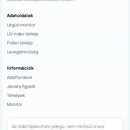
Adatoldalak
Légúti monitor
UV-index térkép
Pollen térkép
Levegőminőség
Információk
Adatforrások
Járványfigyelő
Térképek
Monitor
Az oldal tájékoztató jellegű, nem minősül orvosi