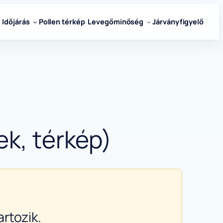
Időjárás
Pollen térkép
Levegőminőség
Járványfigyelő
ek, térkép)
rtozik.