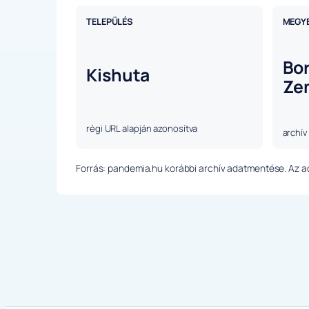
TELEPÜLÉS
MEGY
Bo
Kishuta
Ze
régi URL alapján azonosítva
archív
Forrás: pandemia.hu korábbi archív adatmentése. Az ada