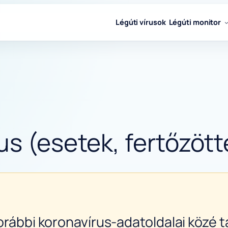
Légúti vírusok
Légúti monitor
us (esetek, fertőzött
orábbi koronavírus-adatoldalai közé ta