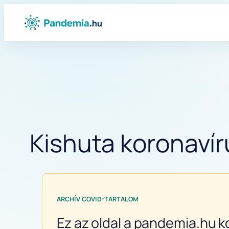
Ugrás
a
tartalomhoz
Kishuta koronavír
ARCHÍV COVID-TARTALOM
Ez az oldal a pandemia.hu k