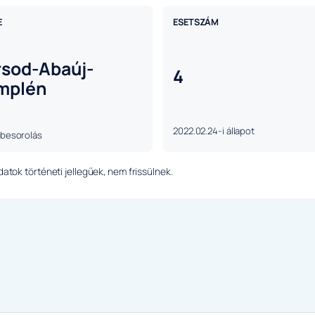
E
ESETSZÁM
rsod-Abaúj-
4
mplén
2022.02.24-i állapot
 besorolás
tok történeti jellegűek, nem frissülnek.