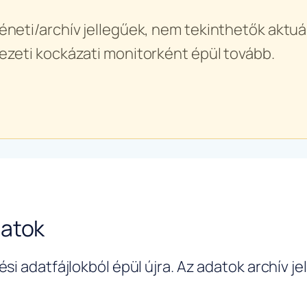
éneti/archív jellegűek, nem tekinthetők aktuál
ezeti kockázati monitorként épül tovább.
datok
si adatfájlokból épül újra. Az adatok archív j