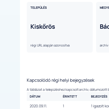
TELEPÜLÉS
MEGY
Kiskőrös
Bá
régi URL alapján azonosítva
archív
Kapcsolódó régi helyi bejegyzések
A táblázat a településhez kapcsolt archív, dátumozott 
DÁTUM
ÉRINTETT
BEJEGYZÉS
2020.09.11.
1
1 igazolt k