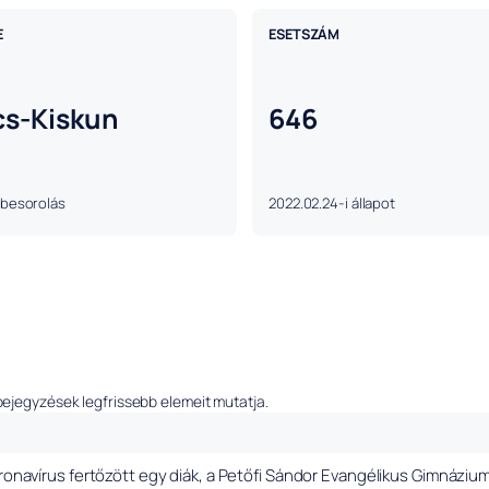
E
ESETSZÁM
cs-Kiskun
646
 besorolás
2022.02.24-i állapot
bejegyzések legfrissebb elemeit mutatja.
oronavírus fertőzött egy diák, a Petőfi Sándor Evangélikus Gimnáziu