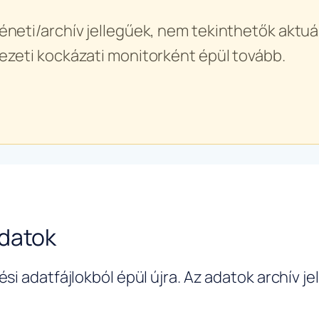
éneti/archív jellegűek, nem tekinthetők aktuál
ezeti kockázati monitorként épül tovább.
adatok
si adatfájlokból épül újra. Az adatok archív j