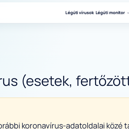
Légúti vírusok
Légúti monitor
us (esetek, fertőzöt
orábbi koronavírus-adatoldalai közé ta