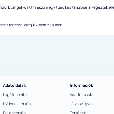
ándor Evangélikus Gimnázium egy tizedikes tanulójánál végeztek el 
.
tok történeti jellegűek, nem frissülnek.
Adatoldalak
Információk
Légúti monitor
Adatforrások
UV-index térkép
Járványfigyelő
Pollen térkép
Térképek