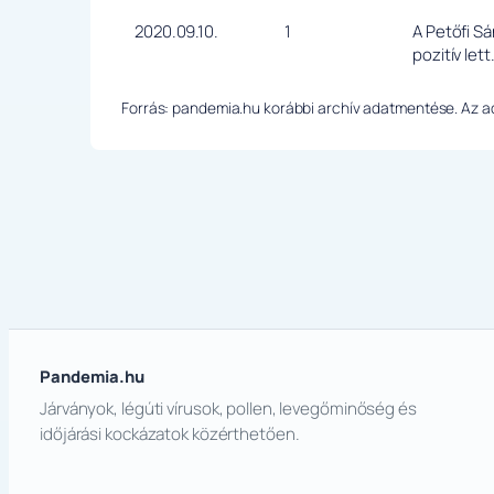
2020.09.10.
1
A Petőfi S
pozitív lett
Forrás: pandemia.hu korábbi archív adatmentése. Az ada
Pandemia.hu
Járványok, légúti vírusok, pollen, levegőminőség és
időjárási kockázatok közérthetően.