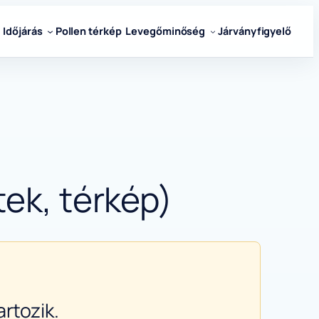
Időjárás
Pollen térkép
Levegőminőség
Járványfigyelő
tek, térkép)
rtozik.