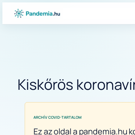
Ugrás
a
tartalomhoz
Kiskőrös koronavír
ARCHÍV COVID-TARTALOM
Ez az oldal a pandemia.hu k