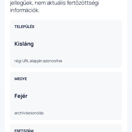
jellegűek, nem aktuális fertőzöttségi
információk.
TELEPÜLÉS
Kisláng
régi URL alapján azonosítva
MEGYE
Fejér
archív besorolás
ESETSZÁM