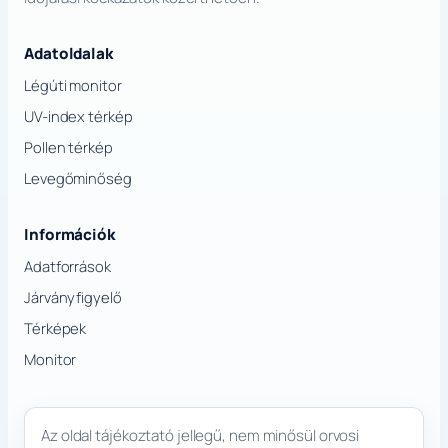
Adatoldalak
Légúti monitor
UV-index térkép
Pollen térkép
Levegőminőség
Információk
Adatforrások
Járványfigyelő
Térképek
Monitor
Az oldal tájékoztató jellegű, nem minősül orvosi