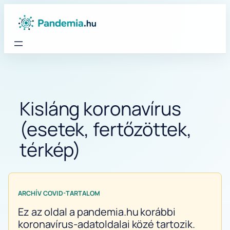
Ugrás
a
tartalomhoz
Kisláng koronavírus
(esetek, fertőzöttek,
térkép)
ARCHÍV COVID-TARTALOM
Ez az oldal a pandemia.hu korábbi
koronavírus-adatoldalai közé tartozik.