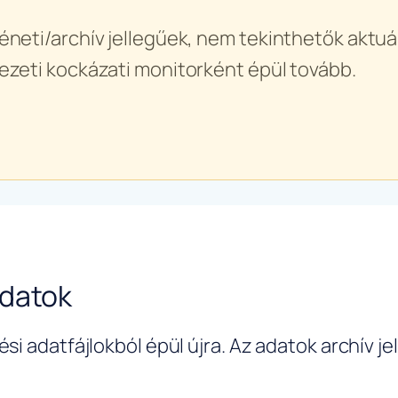
éneti/archív jellegűek, nem tekinthetők aktuál
ezeti kockázati monitorként épül tovább.
adatok
si adatfájlokból épül újra. Az adatok archív j