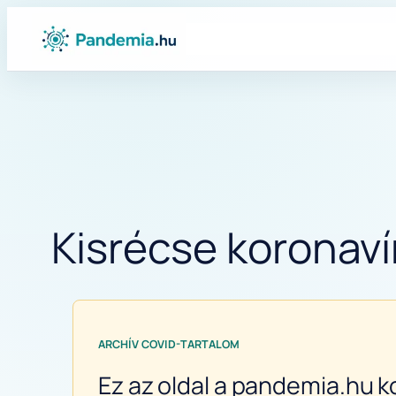
Ugrás
a
tartalomhoz
Kisrécse koronavír
ARCHÍV COVID-TARTALOM
Ez az oldal a pandemia.hu k