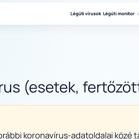
Légúti vírusok
Légúti monitor
us (esetek, fertőzöt
orábbi koronavírus-adatoldalai közé ta