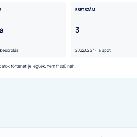
E
ESETSZÁM
a
3
 besorolás
2022.02.24-i állapot
tok történeti jellegűek, nem frissülnek.