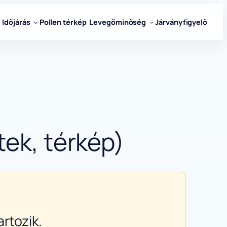
Időjárás
Pollen térkép
Levegőminőség
Járványfigyelő
tek, térkép)
rtozik.