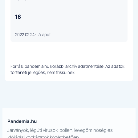
18
2022.02.24-i állapot
Forrás: pandemia.hu korábbi archív adatmentése. Az adatok
történeti jellegűek, nem frissülnek.
Pandemia.hu
Járványok, légúti vírusok, pollen, levegőminőség és
időjárási kockázatok közérthetően.