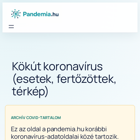
Ugrás
a
tartalomhoz
Kökút koronavírus
(esetek, fertőzöttek,
térkép)
ARCHÍV COVID-TARTALOM
Ez az oldal a pandemia.hu korábbi
koronavírus-adatoldalai közé tartozik.