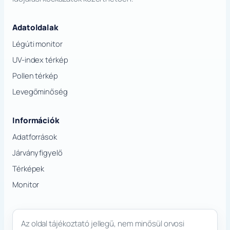
Adatoldalak
Légúti monitor
UV-index térkép
Pollen térkép
Levegőminőség
Információk
Adatforrások
Járványfigyelő
Térképek
Monitor
Az oldal tájékoztató jellegű, nem minősül orvosi