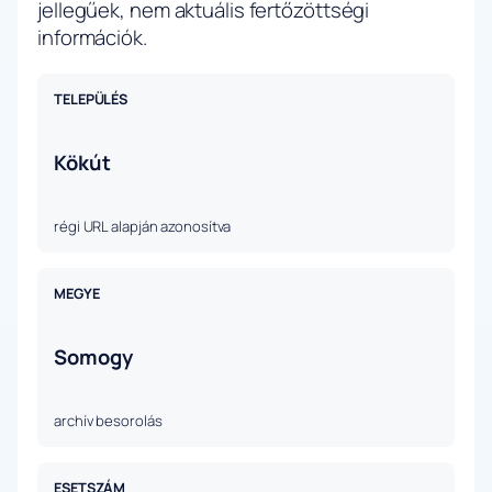
jellegűek, nem aktuális fertőzöttségi
információk.
TELEPÜLÉS
Kökút
régi URL alapján azonosítva
MEGYE
Somogy
archív besorolás
ESETSZÁM