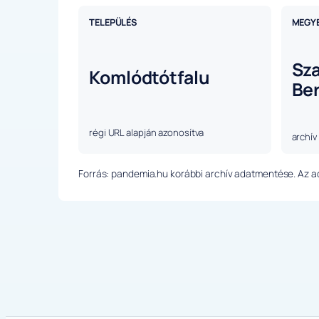
TELEPÜLÉS
MEGY
Sz
Komlódtótfalu
Be
régi URL alapján azonosítva
archív
Forrás: pandemia.hu korábbi archív adatmentése. Az ada