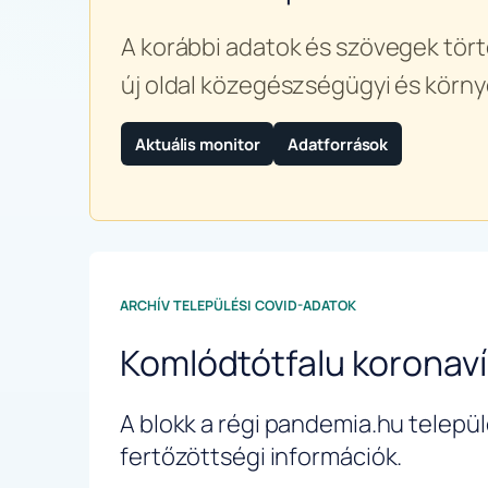
A korábbi adatok és szövegek tört
új oldal közegészségügyi és körny
Aktuális monitor
Adatforrások
ARCHÍV TELEPÜLÉSI COVID-ADATOK
Komlódtótfalu koronav
A blokk a régi pandemia.hu települé
fertőzöttségi információk.