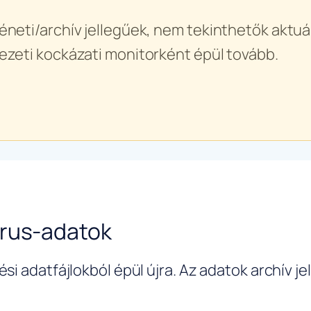
éneti/archív jellegűek, nem tekinthetők aktuál
ezeti kockázati monitorként épül tovább.
írus-adatok
si adatfájlokból épül újra. Az adatok archív j