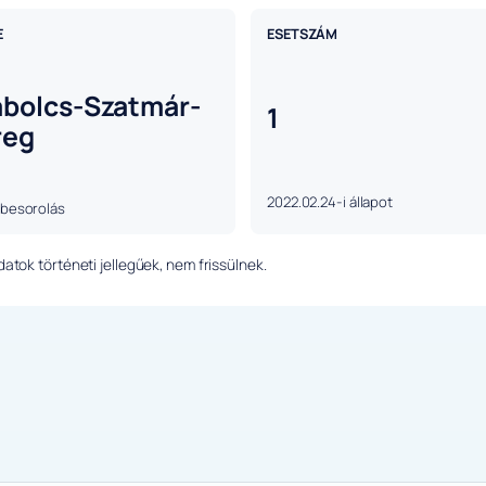
E
ESETSZÁM
abolcs-Szatmár-
1
reg
2022.02.24-i állapot
 besorolás
tok történeti jellegűek, nem frissülnek.