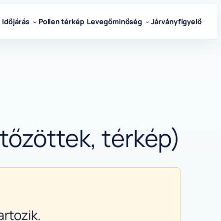
Időjárás
Pollen térkép
Levegőminőség
Járványfigyelő
tőzöttek, térkép)
rtozik.