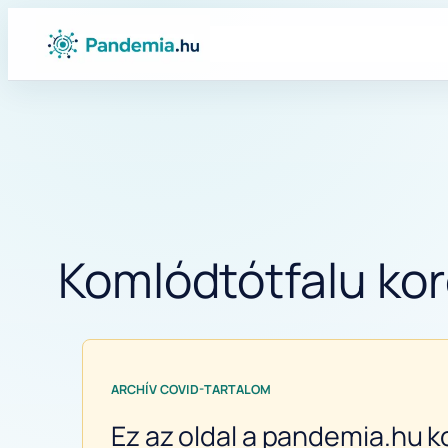
Ugrás
a
tartalomhoz
Komlódtótfalu kor
ARCHÍV COVID-TARTALOM
Ez az oldal a pandemia.hu k