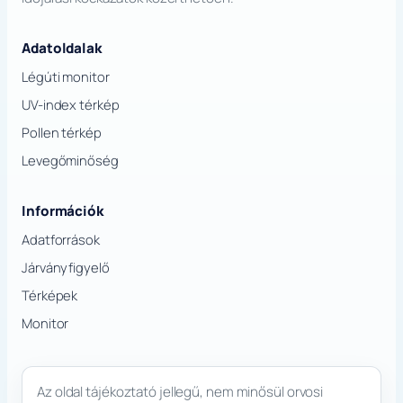
Adatoldalak
Légúti monitor
UV-index térkép
Pollen térkép
Levegőminőség
Információk
Adatforrások
Járványfigyelő
Térképek
Monitor
Az oldal tájékoztató jellegű, nem minősül orvosi