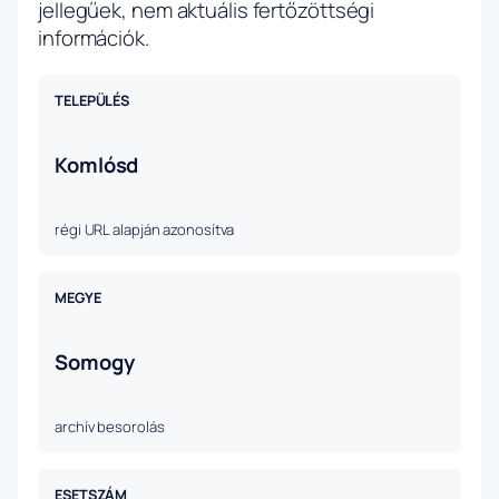
jellegűek, nem aktuális fertőzöttségi
információk.
TELEPÜLÉS
Komlósd
régi URL alapján azonosítva
MEGYE
Somogy
archív besorolás
ESETSZÁM