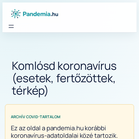
Ugrás
a
tartalomhoz
Komlósd koronavírus
(esetek, fertőzöttek,
térkép)
ARCHÍV COVID-TARTALOM
Ez az oldal a pandemia.hu korábbi
koronavírus-adatoldalai közé tartozik.