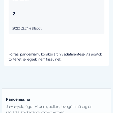
2
2022.02.24-i állapot
Forrás: pandemia.hu korábbi archív adatmentése. Az adatok
történeti jellegűek, nem frissülnek.
Pandemia.hu
Járványok, légúti vírusok, pollen, levegőminőség és
időjárási kockázatok közérthetően.