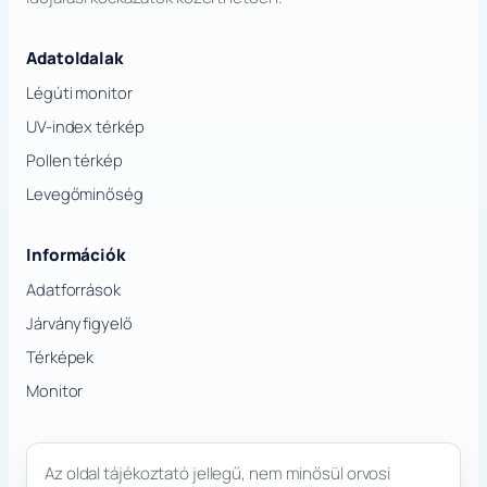
Adatoldalak
Légúti monitor
UV-index térkép
Pollen térkép
Levegőminőség
Információk
Adatforrások
Járványfigyelő
Térképek
Monitor
Az oldal tájékoztató jellegű, nem minősül orvosi