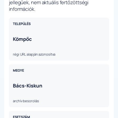
jellegűek, nem aktuális fertőzöttségi
információk.
TELEPÜLÉS
Kömpőc
régi URL alapján azonosítva
MEGYE
Bács-Kiskun
archív besorolás
ESETSZÁM