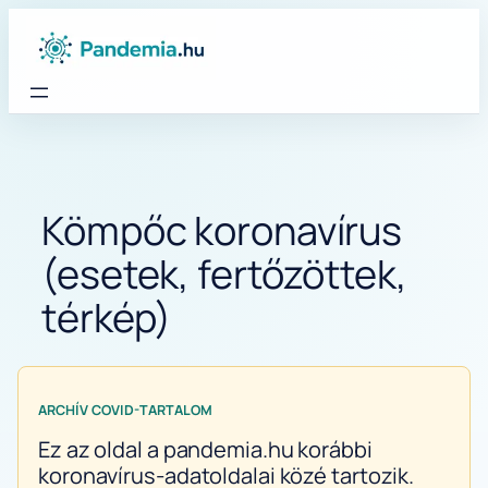
Ugrás
a
tartalomhoz
Kömpőc koronavírus
(esetek, fertőzöttek,
térkép)
ARCHÍV COVID-TARTALOM
Ez az oldal a pandemia.hu korábbi
koronavírus-adatoldalai közé tartozik.