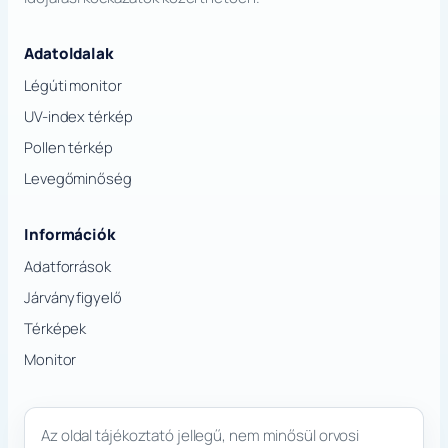
Adatoldalak
Légúti monitor
UV-index térkép
Pollen térkép
Levegőminőség
Információk
Adatforrások
Járványfigyelő
Térképek
Monitor
Az oldal tájékoztató jellegű, nem minősül orvosi