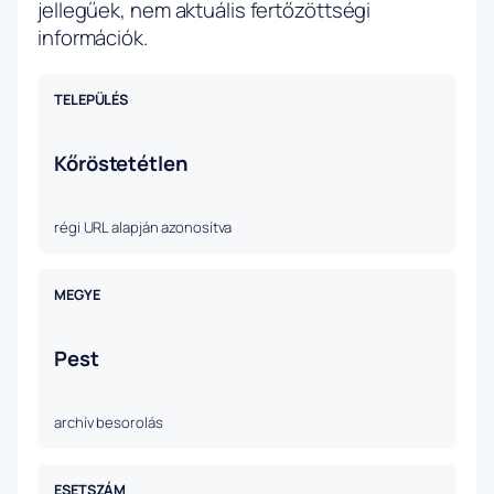
jellegűek, nem aktuális fertőzöttségi
információk.
TELEPÜLÉS
Kőröstetétlen
régi URL alapján azonosítva
MEGYE
Pest
archív besorolás
ESETSZÁM