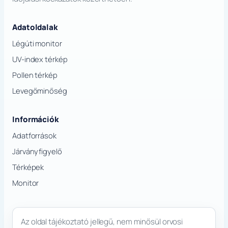
Adatoldalak
Légúti monitor
UV-index térkép
Pollen térkép
Levegőminőség
Információk
Adatforrások
Járványfigyelő
Térképek
Monitor
Az oldal tájékoztató jellegű, nem minősül orvosi