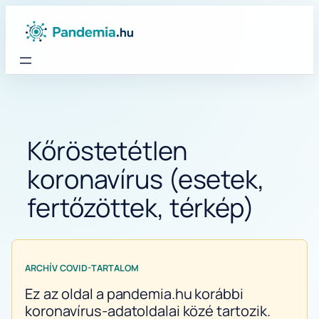
Ugrás
a
tartalomhoz
Kőröstetétlen
koronavírus (esetek,
fertőzöttek, térkép)
ARCHÍV COVID-TARTALOM
Ez az oldal a pandemia.hu korábbi
koronavírus-adatoldalai közé tartozik.