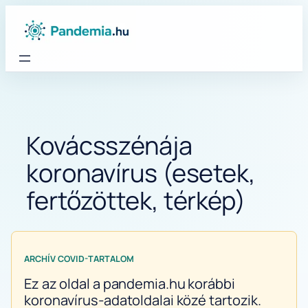
Ugrás
a
tartalomhoz
Kovácsszénája
koronavírus (esetek,
fertőzöttek, térkép)
ARCHÍV COVID-TARTALOM
Ez az oldal a pandemia.hu korábbi
koronavírus-adatoldalai közé tartozik.