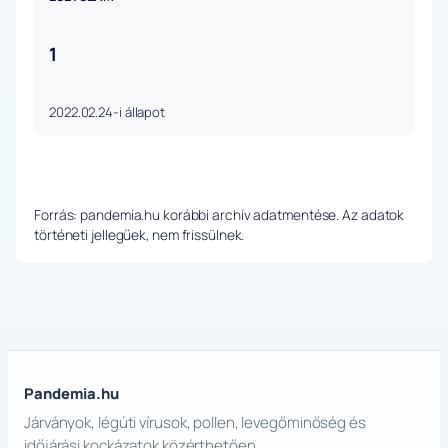
1
2022.02.24-i állapot
Forrás: pandemia.hu korábbi archív adatmentése. Az adatok
történeti jellegűek, nem frissülnek.
Pandemia.hu
Járványok, légúti vírusok, pollen, levegőminőség és
időjárási kockázatok közérthetően.