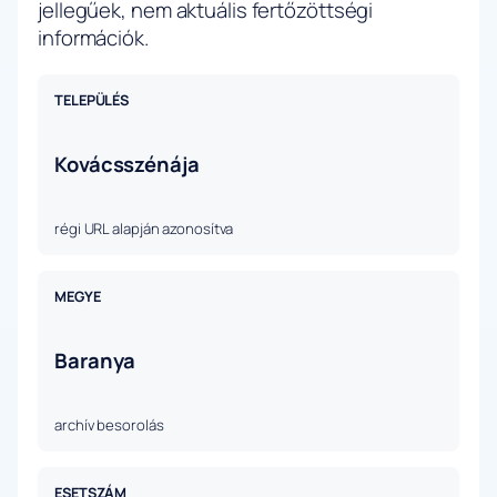
jellegűek, nem aktuális fertőzöttségi
információk.
TELEPÜLÉS
Kovácsszénája
régi URL alapján azonosítva
MEGYE
Baranya
archív besorolás
ESETSZÁM