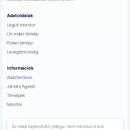
Adatoldalak
Légúti monitor
UV-index térkép
Pollen térkép
Levegőminőség
Információk
Adatforrások
Járványfigyelő
Térképek
Monitor
Az oldal tájékoztató jellegű, nem minősül orvosi