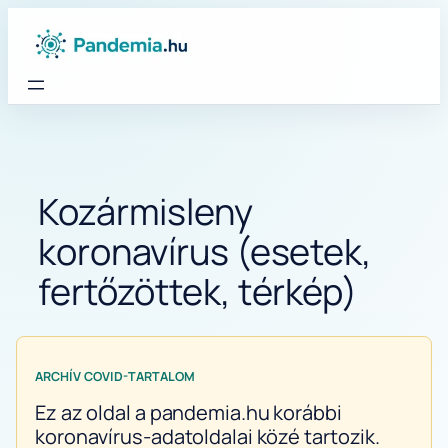
Ugrás
a
tartalomhoz
Kozármisleny
koronavírus (esetek,
fertőzöttek, térkép)
ARCHÍV COVID-TARTALOM
Ez az oldal a pandemia.hu korábbi
koronavírus-adatoldalai közé tartozik.