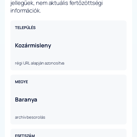
jellegűek, nem aktuális fertőzöttségi
információk.
TELEPÜLÉS
Kozármisleny
régi URL alapján azonosítva
MEGYE
Baranya
archív besorolás
ESETSZÁM