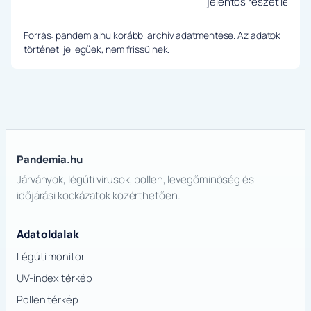
jelentős részét letesz
Forrás: pandemia.hu korábbi archív adatmentése. Az adatok
történeti jellegűek, nem frissülnek.
Pandemia.hu
Járványok, légúti vírusok, pollen, levegőminőség és
időjárási kockázatok közérthetően.
Adatoldalak
Légúti monitor
UV-index térkép
Pollen térkép