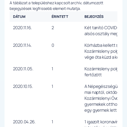
A táblázat a településhez kapcsolt archív, dátumozott
bejegyzések legfrissebb elemeit mutatja.
DÁTUM
ÉRINTETT
BEJEGYZÉS
2020.11.16.
2
Két tanító COVID-os a 
alsós osztály megfigye
2020.11.14.
0
Kórházba kellett szállít
Kozármisleny polgárme
vége óta küzd a korona
2020.11.05.
1
Kozármisleny polgárme
fertőzött
2020.10.15.
1
A Népegészségügyi ha
mai naptól, október 14-
Kozármislenyi Óvoda S
gyermekek otthoni házi
egy gyermek lett koro
2020.04.26.
1
1 igazolt koronavírus f