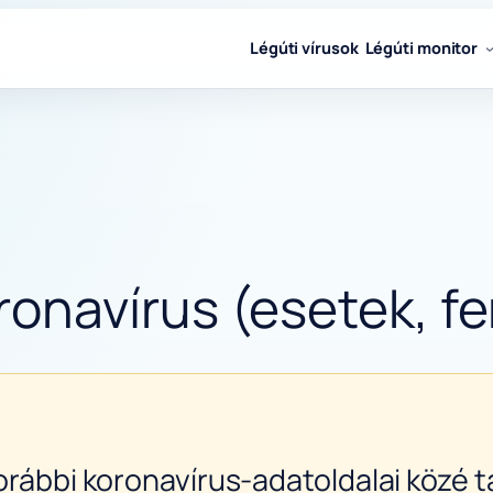
Légúti vírusok
Légúti monitor
navírus (esetek, fer
orábbi koronavírus-adatoldalai közé ta