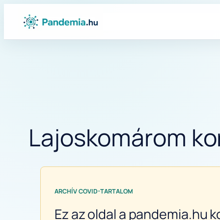
Ugrás
a
tartalomhoz
Lajoskomárom koro
ARCHÍV COVID-TARTALOM
Ez az oldal a pandemia.hu k