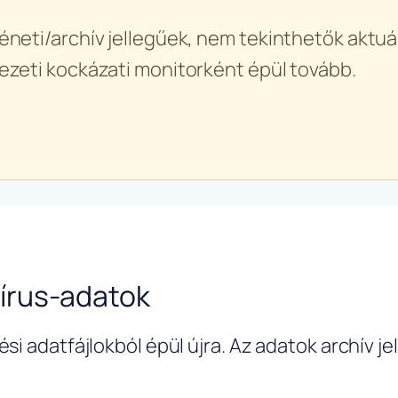
éneti/archív jellegűek, nem tekinthetők aktuál
ezeti kockázati monitorként épül tovább.
írus-adatok
si adatfájlokból épül újra. Az adatok archív j