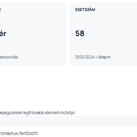
E
ESETSZÁM
ér
58
 besorolás
2022.02.24-i állapot
bejegyzések legfrissebb elemeit mutatja.
oronavírus fertőzött