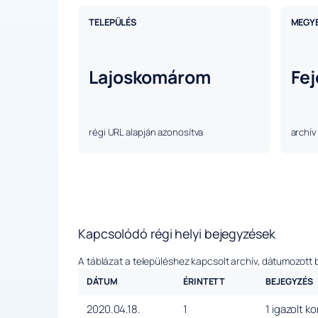
TELEPÜLÉS
MEGY
Lajoskomárom
Fej
régi URL alapján azonosítva
archív
Kapcsolódó régi helyi bejegyzések
A táblázat a településhez kapcsolt archív, dátumozott 
DÁTUM
ÉRINTETT
BEJEGYZÉS
2020.04.18.
1
1 igazolt k