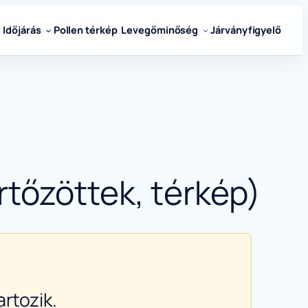
Időjárás
Pollen térkép
Levegőminőség
Járványfigyelő
tőzöttek, térkép)
rtozik.