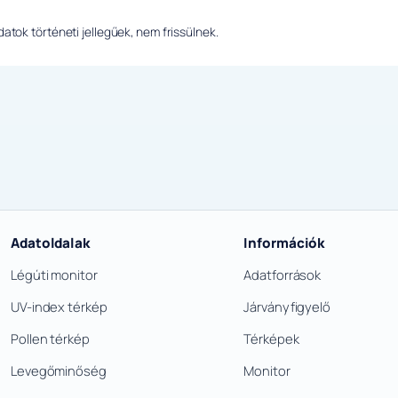
tok történeti jellegűek, nem frissülnek.
Adatoldalak
Információk
Légúti monitor
Adatforrások
UV-index térkép
Járványfigyelő
Pollen térkép
Térképek
Levegőminőség
Monitor