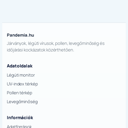
Pandemia.hu
Járványok, légúti vírusok, pollen, levegőminőség és
időjárási kockázatok közérthetően.
Adatoldalak
Légúti monitor
UV-index térkép
Pollen térkép
Levegőminőség
Információk
Adatforrások