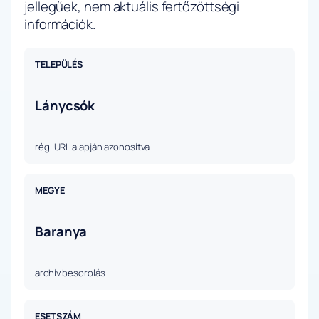
jellegűek, nem aktuális fertőzöttségi
információk.
TELEPÜLÉS
Lánycsók
régi URL alapján azonosítva
MEGYE
Baranya
archív besorolás
ESETSZÁM