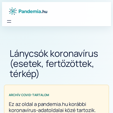
Ugrás
a
tartalomhoz
Lánycsók koronavírus
(esetek, fertőzöttek,
térkép)
ARCHÍV COVID-TARTALOM
Ez az oldal a pandemia.hu korábbi
koronavírus-adatoldalai közé tartozik.