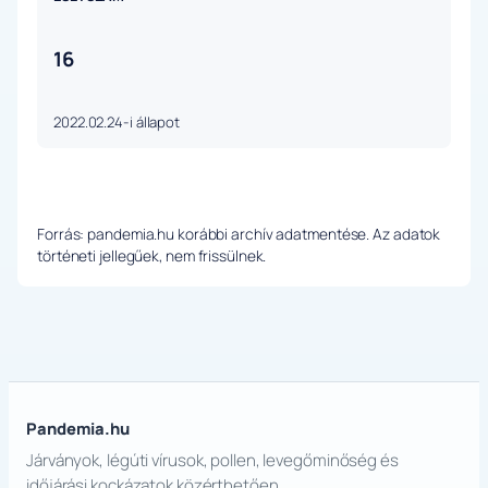
16
2022.02.24-i állapot
Forrás: pandemia.hu korábbi archív adatmentése. Az adatok
történeti jellegűek, nem frissülnek.
Pandemia.hu
Járványok, légúti vírusok, pollen, levegőminőség és
időjárási kockázatok közérthetően.