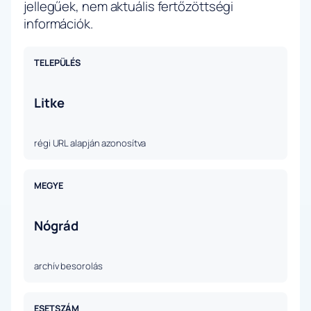
jellegűek, nem aktuális fertőzöttségi
információk.
TELEPÜLÉS
Litke
régi URL alapján azonosítva
MEGYE
Nógrád
archív besorolás
ESETSZÁM