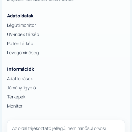
Adatoldalak
Légúti monitor
UV-index térkép
Pollen térkép
Levegőminőség
Információk
Adatforrások
Járványfigyelő
Térképek
Monitor
Az oldal tájékoztató jellegű, nem minősül orvosi