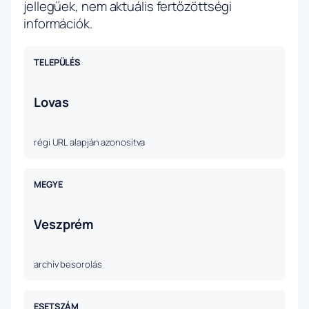
jellegűek, nem aktuális fertőzöttségi
információk.
TELEPÜLÉS
Lovas
régi URL alapján azonosítva
MEGYE
Veszprém
archív besorolás
ESETSZÁM