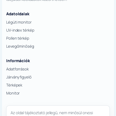
Adatoldalak
Légúti monitor
UV-index térkép
Pollen térkép
Levegőminőség
Információk
Adatforrások
Járványfigyelő
Térképek
Monitor
Az oldal tájékoztató jellegű, nem minősül orvosi