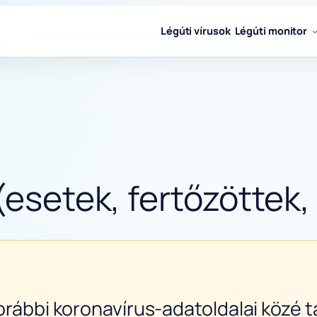
Légúti vírusok
Légúti monitor
(esetek, fertőzöttek,
orábbi koronavírus-adatoldalai közé ta