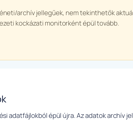
éneti/archív jellegűek, nem tekinthetők aktuál
ezeti kockázati monitorként épül tovább.
ok
si adatfájlokból épül újra. Az adatok archív j