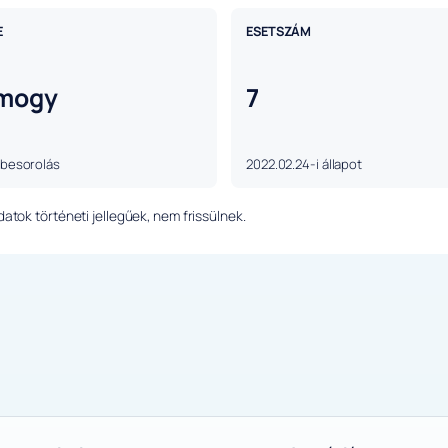
E
ESETSZÁM
mogy
7
 besorolás
2022.02.24-i állapot
tok történeti jellegűek, nem frissülnek.