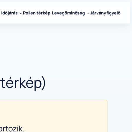
Időjárás
Pollen térkép
Levegőminőség
Járványfigyelő
 térkép)
rtozik.