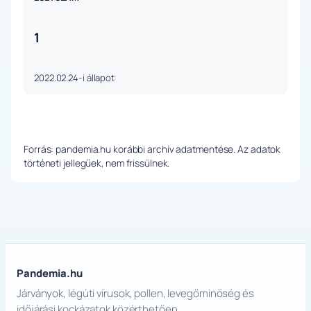
1
2022.02.24-i állapot
Forrás: pandemia.hu korábbi archív adatmentése. Az adatok
történeti jellegűek, nem frissülnek.
Pandemia.hu
Járványok, légúti vírusok, pollen, levegőminőség és
időjárási kockázatok közérthetően.