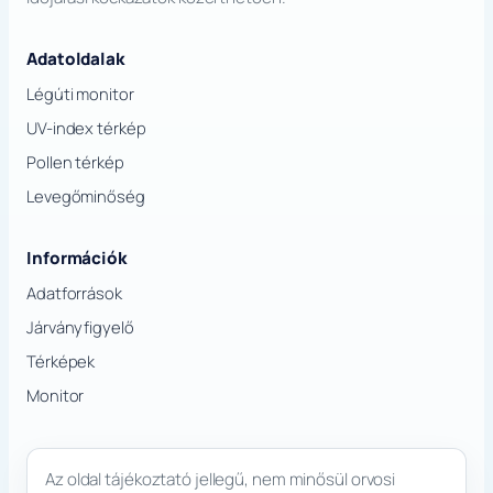
Adatoldalak
Légúti monitor
UV-index térkép
Pollen térkép
Levegőminőség
Információk
Adatforrások
Járványfigyelő
Térképek
Monitor
Az oldal tájékoztató jellegű, nem minősül orvosi