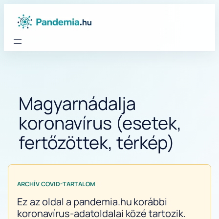
Ugrás
a
tartalomhoz
Magyarnádalja
koronavírus (esetek,
fertőzöttek, térkép)
ARCHÍV COVID-TARTALOM
Ez az oldal a pandemia.hu korábbi
koronavírus-adatoldalai közé tartozik.