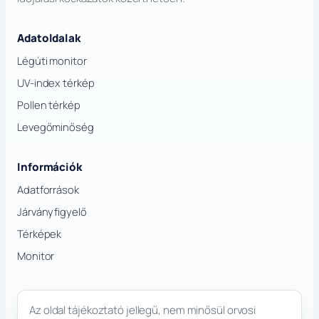
Adatoldalak
Légúti monitor
UV-index térkép
Pollen térkép
Levegőminőség
Információk
Adatforrások
Járványfigyelő
Térképek
Monitor
Az oldal tájékoztató jellegű, nem minősül orvosi