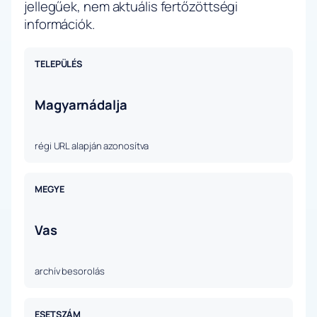
jellegűek, nem aktuális fertőzöttségi
információk.
TELEPÜLÉS
Magyarnádalja
régi URL alapján azonosítva
MEGYE
Vas
archív besorolás
ESETSZÁM