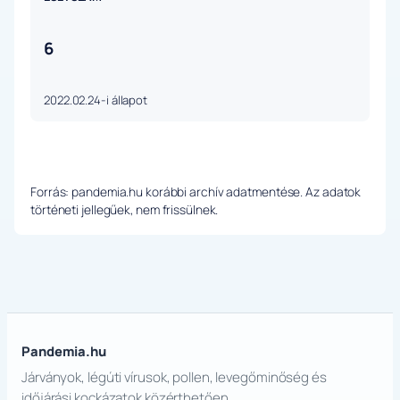
6
2022.02.24-i állapot
Forrás: pandemia.hu korábbi archív adatmentése. Az adatok
történeti jellegűek, nem frissülnek.
Pandemia.hu
Járványok, légúti vírusok, pollen, levegőminőség és
időjárási kockázatok közérthetően.