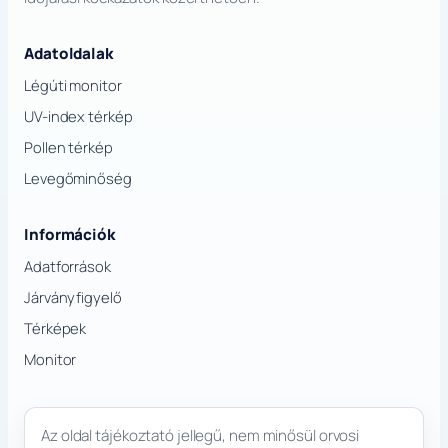
Adatoldalak
Légúti monitor
UV-index térkép
Pollen térkép
Levegőminőség
Információk
Adatforrások
Járványfigyelő
Térképek
Monitor
Az oldal tájékoztató jellegű, nem minősül orvosi