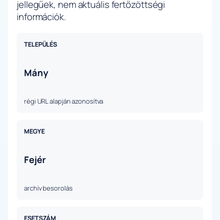
jellegűek, nem aktuális fertőzöttségi
információk.
TELEPÜLÉS
Mány
régi URL alapján azonosítva
MEGYE
Fejér
archív besorolás
ESETSZÁM