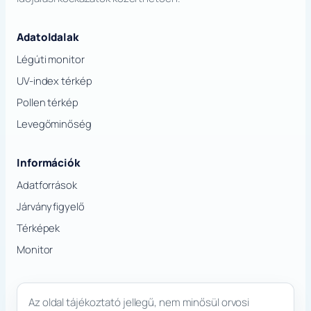
Adatoldalak
Légúti monitor
UV-index térkép
Pollen térkép
Levegőminőség
Információk
Adatforrások
Járványfigyelő
Térképek
Monitor
Az oldal tájékoztató jellegű, nem minősül orvosi