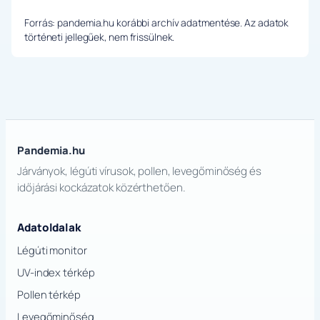
Forrás: pandemia.hu korábbi archív adatmentése. Az adatok
történeti jellegűek, nem frissülnek.
Pandemia.hu
Járványok, légúti vírusok, pollen, levegőminőség és
időjárási kockázatok közérthetően.
Adatoldalak
Légúti monitor
UV-index térkép
Pollen térkép
Levegőminőség