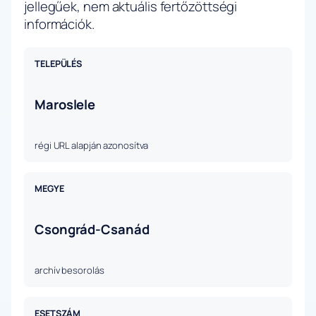
jellegűek, nem aktuális fertőzöttségi
információk.
TELEPÜLÉS
Maroslele
régi URL alapján azonosítva
MEGYE
Csongrád-Csanád
archív besorolás
ESETSZÁM