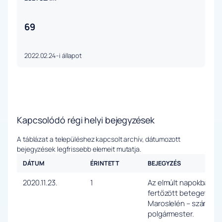
69
2022.02.24-i állapot
Kapcsolódó régi helyi bejegyzések
A táblázat a településhez kapcsolt archív, dátumozott
bejegyzések legfrissebb elemeit mutatja.
DÁTUM
ÉRINTETT
BEJEGYZÉS
2020.11.23.
1
Az elmúlt napokban eg
fertőzött beteget dia
Maroslelén – számolt b
polgármester.