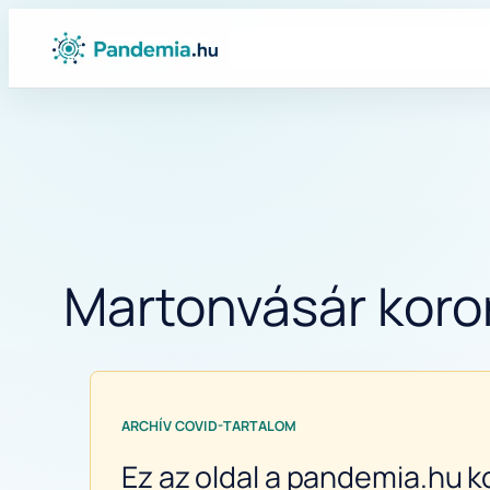
Ugrás
a
tartalomhoz
Martonvásár koron
ARCHÍV COVID-TARTALOM
Ez az oldal a pandemia.hu k