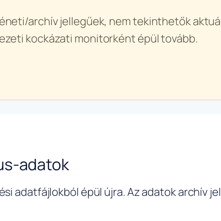
éneti/archív jellegűek, nem tekinthetők aktuál
ezeti kockázati monitorként épül tovább.
us-adatok
si adatfájlokból épül újra. Az adatok archív j