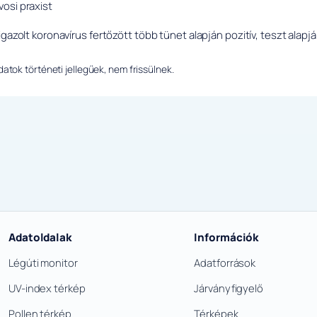
osi praxist
igazolt koronavírus fertőzött több tünet alapján pozitív, teszt alapj
tok történeti jellegűek, nem frissülnek.
Adatoldalak
Információk
Légúti monitor
Adatforrások
UV-index térkép
Járványfigyelő
Pollen térkép
Térképek