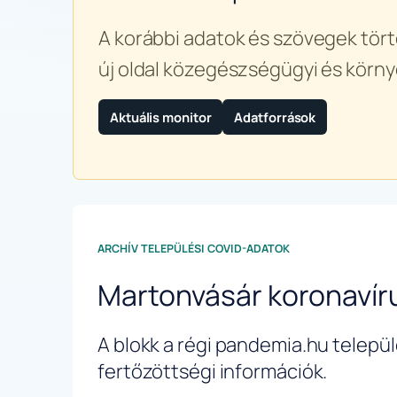
A korábbi adatok és szövegek tört
új oldal közegészségügyi és körny
Aktuális monitor
Adatforrások
ARCHÍV TELEPÜLÉSI COVID-ADATOK
Martonvásár koronavír
A blokk a régi pandemia.hu települé
fertőzöttségi információk.