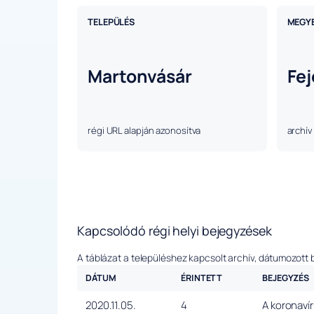
TELEPÜLÉS
MEGY
Martonvásár
Fej
régi URL alapján azonosítva
archív
Kapcsolódó régi helyi bejegyzések
A táblázat a településhez kapcsolt archív, dátumozott 
DÁTUM
ÉRINTETT
BEJEGYZÉS
2020.11.05.
4
A koronavír