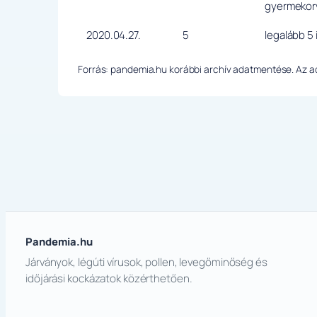
gyermekorv
2020.04.27.
5
legalább 5 
Forrás: pandemia.hu korábbi archív adatmentése. Az ada
Pandemia.hu
Járványok, légúti vírusok, pollen, levegőminőség és
időjárási kockázatok közérthetően.