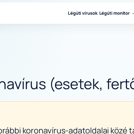
Légúti vírusok
Légúti monitor
avírus (esetek, fert
orábbi koronavírus-adatoldalai közé ta