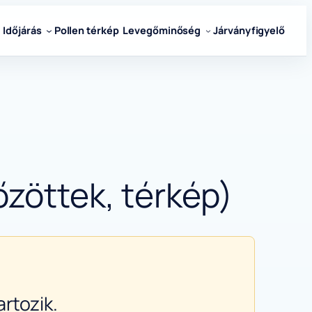
Időjárás
Pollen térkép
Levegőminőség
Járványfigyelő
őzöttek, térkép)
rtozik.