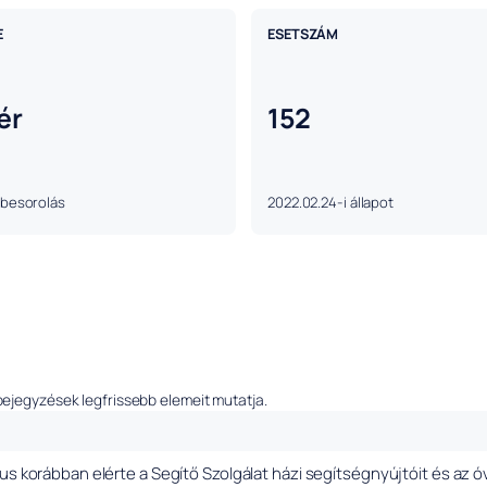
E
ESETSZÁM
ér
152
 besorolás
2022.02.24-i állapot
bejegyzések legfrissebb elemeit mutatja.
us korábban elérte a Segítő Szolgálat házi segítségnyújtóit és az 