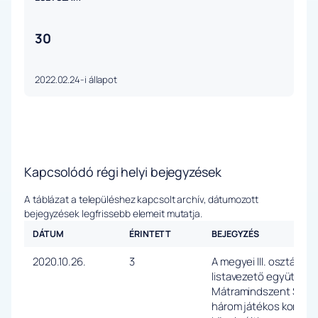
30
2022.02.24-i állapot
Kapcsolódó régi helyi bejegyzések
A táblázat a településhez kapcsolt archív, dátumozott
bejegyzések legfrissebb elemeit mutatja.
DÁTUM
ÉRINTETT
BEJEGYZÉS
2020.10.26.
3
A megyei III. osztály, 
listavezető együttese 
Mátramindszent SE cs
három játékos koronaví