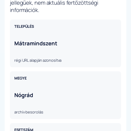
jellegűek, nem aktuális fertőzöttségi
információk.
TELEPÜLÉS
Mátramindszent
régi URL alapján azonosítva
MEGYE
Nógrád
archív besorolás
ESETSZÁM