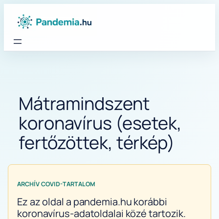
Ugrás
a
tartalomhoz
Mátramindszent
koronavírus (esetek,
fertőzöttek, térkép)
ARCHÍV COVID-TARTALOM
Ez az oldal a pandemia.hu korábbi
koronavírus-adatoldalai közé tartozik.