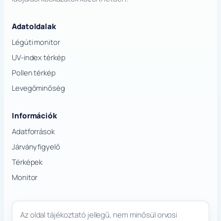
Adatoldalak
Légúti monitor
UV-index térkép
Pollen térkép
Levegőminőség
Információk
Adatforrások
Járványfigyelő
Térképek
Monitor
Az oldal tájékoztató jellegű, nem minősül orvosi