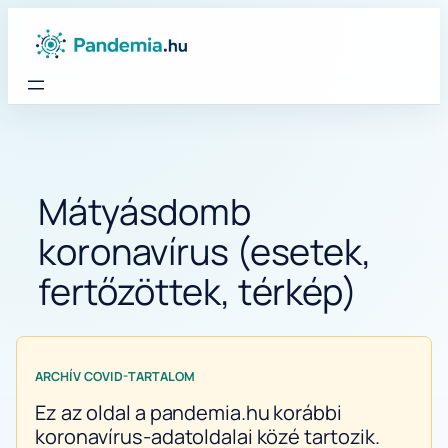
Ugrás
a
tartalomhoz
Mátyásdomb
koronavírus (esetek,
fertőzöttek, térkép)
ARCHÍV COVID-TARTALOM
Ez az oldal a pandemia.hu korábbi
koronavírus-adatoldalai közé tartozik.