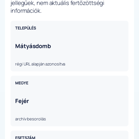
jellegűek, nem aktuális fertőzöttségi
információk.
TELEPÜLÉS
Mátyásdomb
régi URL alapján azonosítva
MEGYE
Fejér
archív besorolás
ESETSZÁM