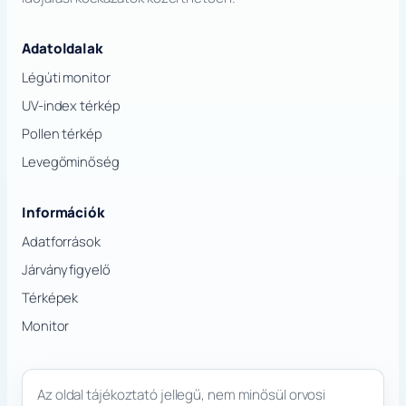
Adatoldalak
Légúti monitor
UV-index térkép
Pollen térkép
Levegőminőség
Információk
Adatforrások
Járványfigyelő
Térképek
Monitor
Az oldal tájékoztató jellegű, nem minősül orvosi