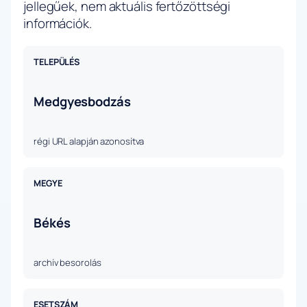
jellegűek, nem aktuális fertőzöttségi
információk.
TELEPÜLÉS
Medgyesbodzás
régi URL alapján azonosítva
MEGYE
Békés
archív besorolás
ESETSZÁM