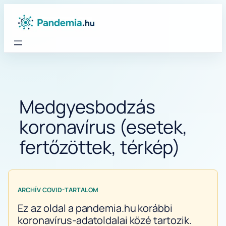
Ugrás
a
tartalomhoz
Medgyesbodzás
koronavírus (esetek,
fertőzöttek, térkép)
ARCHÍV COVID-TARTALOM
Ez az oldal a pandemia.hu korábbi
koronavírus-adatoldalai közé tartozik.