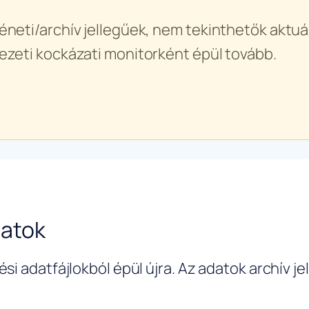
éneti/archív jellegűek, nem tekinthetők aktuál
ezeti kockázati monitorként épül tovább.
datok
si adatfájlokból épül újra. Az adatok archív j