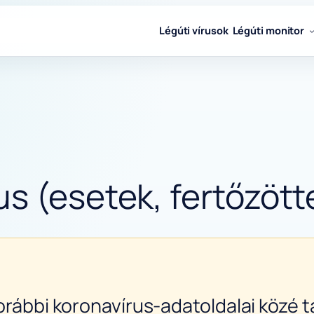
Légúti vírusok
Légúti monitor
s (esetek, fertőzött
orábbi koronavírus-adatoldalai közé ta