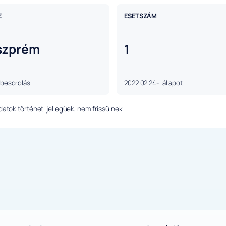
E
ESETSZÁM
szprém
1
 besorolás
2022.02.24-i állapot
tok történeti jellegűek, nem frissülnek.