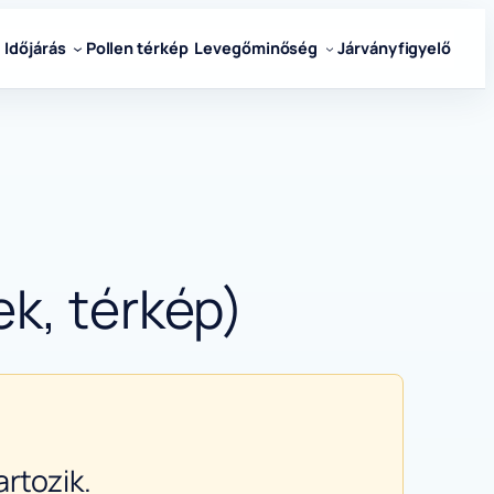
Időjárás
Pollen térkép
Levegőminőség
Járványfigyelő
ek, térkép)
rtozik.