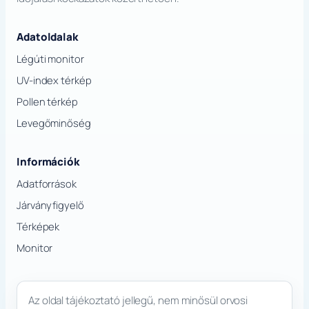
Adatoldalak
Légúti monitor
UV-index térkép
Pollen térkép
Levegőminőség
Információk
Adatforrások
Járványfigyelő
Térképek
Monitor
Az oldal tájékoztató jellegű, nem minősül orvosi