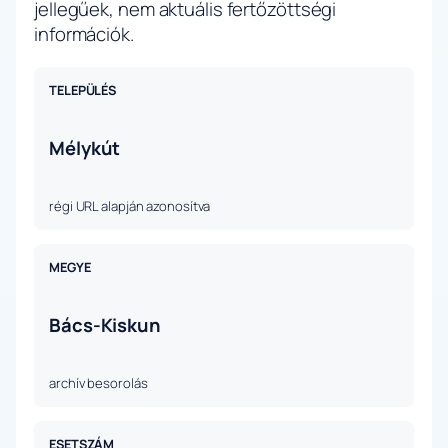
jellegűek, nem aktuális fertőzöttségi
információk.
TELEPÜLÉS
Mélykút
régi URL alapján azonosítva
MEGYE
Bács-Kiskun
archív besorolás
ESETSZÁM