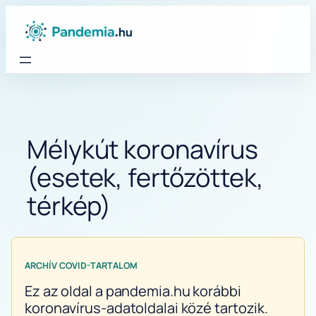
Ugrás
a
tartalomhoz
Mélykút koronavírus
(esetek, fertőzöttek,
térkép)
ARCHÍV COVID-TARTALOM
Ez az oldal a pandemia.hu korábbi
koronavírus-adatoldalai közé tartozik.