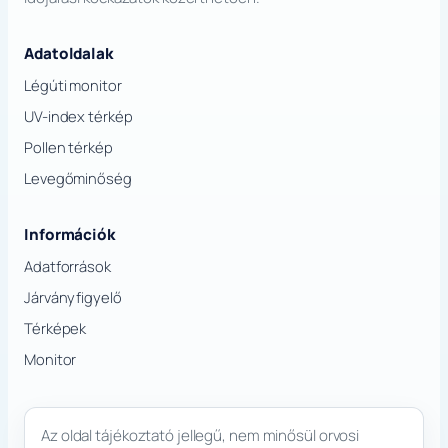
Adatoldalak
Légúti monitor
UV-index térkép
Pollen térkép
Levegőminőség
Információk
Adatforrások
Járványfigyelő
Térképek
Monitor
Az oldal tájékoztató jellegű, nem minősül orvosi