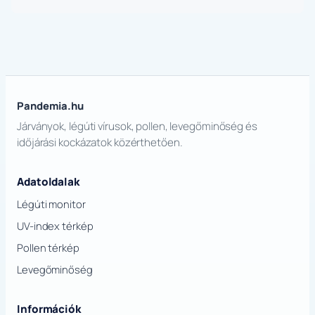
Pandemia.hu
Járványok, légúti vírusok, pollen, levegőminőség és
időjárási kockázatok közérthetően.
Adatoldalak
Légúti monitor
UV-index térkép
Pollen térkép
Levegőminőség
Információk