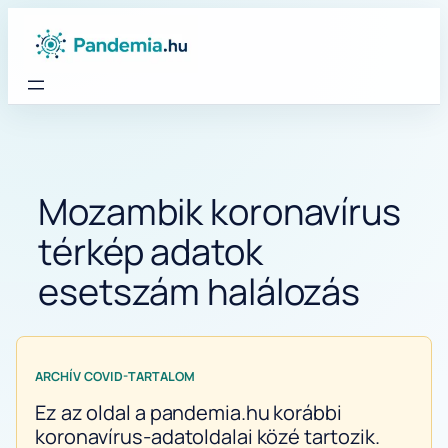
Ugrás
a
tartalomhoz
Mozambik koronavírus
térkép adatok
esetszám halálozás
ARCHÍV COVID-TARTALOM
Ez az oldal a pandemia.hu korábbi
koronavírus-adatoldalai közé tartozik.