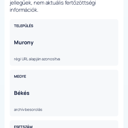
jellegűek, nem aktuális fertőzöttségi
információk.
TELEPÜLÉS
Murony
régi URL alapján azonosítva
MEGYE
Békés
archív besorolás
ESETSZÁM