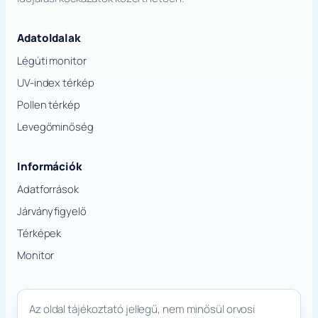
Adatoldalak
Légúti monitor
UV-index térkép
Pollen térkép
Levegőminőség
Információk
Adatforrások
Járványfigyelő
Térképek
Monitor
Az oldal tájékoztató jellegű, nem minősül orvosi