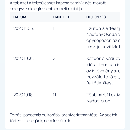
A táblázat a településhez kapcsolt archív, dátumozott
bejegyzések legfrissebb elemeit mutatja.
DÁTUM
ÉRINTETT
BEJEGYZÉS
2020.11.05.
1
Ezúton is értesítjük a
Napfény Óvoda és Böl
egységében az egyik 
tesztje pozitív lett.
2020.10.31.
2
Közben a Nádudvari R
idősotthonban is több
az intézmény azonnal 
hozzátartozókat, és 
fertőtlenítést.
2020.10.18.
11
Több mint 11 aktív koro
Nádudvaron
Forrás: pandemia.hu korábbi archív adatmentése. Az adatok
történeti jellegűek, nem frissülnek.