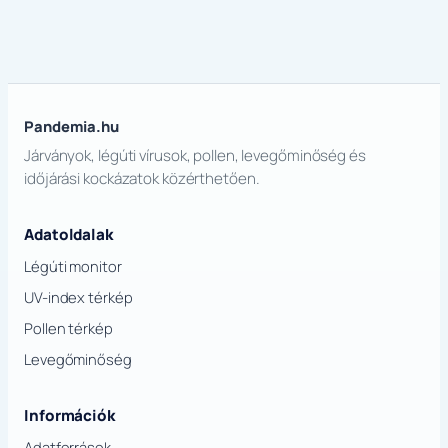
Pandemia.hu
Járványok, légúti vírusok, pollen, levegőminőség és
időjárási kockázatok közérthetően.
Adatoldalak
Légúti monitor
UV-index térkép
Pollen térkép
Levegőminőség
Információk
Adatforrások