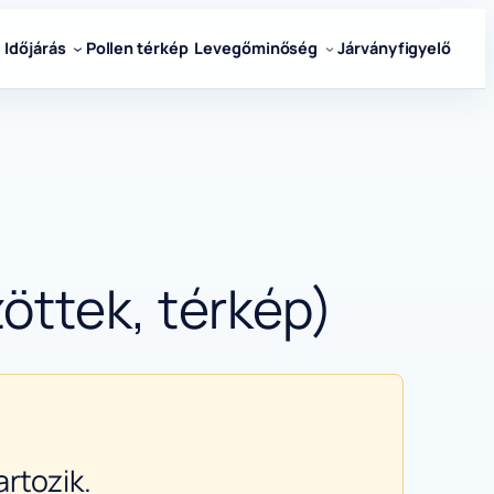
Időjárás
Pollen térkép
Levegőminőség
Járványfigyelő
öttek, térkép)
rtozik.