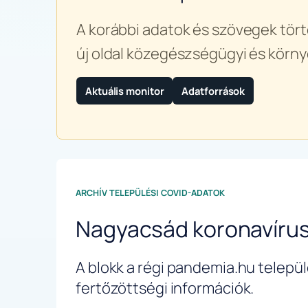
A korábbi adatok és szövegek tört
új oldal közegészségügyi és körny
Aktuális monitor
Adatforrások
ARCHÍV TELEPÜLÉSI COVID-ADATOK
Nagyacsád koronavíru
A blokk a régi pandemia.hu települé
fertőzöttségi információk.