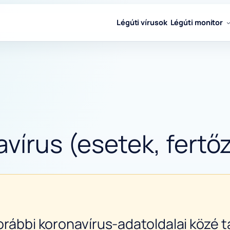
Légúti vírusok
Légúti monitor
írus (esetek, fertőz
orábbi koronavírus-adatoldalai közé ta