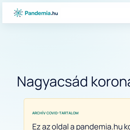
Ugrás
a
tartalomhoz
Nagyacsád koronav
ARCHÍV COVID-TARTALOM
Ez az oldal a pandemia.hu k