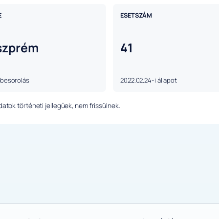
E
ESETSZÁM
szprém
41
 besorolás
2022.02.24-i állapot
tok történeti jellegűek, nem frissülnek.