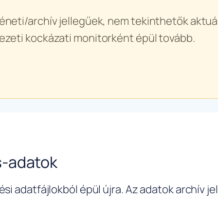
éneti/archív jellegűek, nem tekinthetők aktuál
ezeti kockázati monitorként épül tovább.
s-adatok
si adatfájlokból épül újra. Az adatok archív j