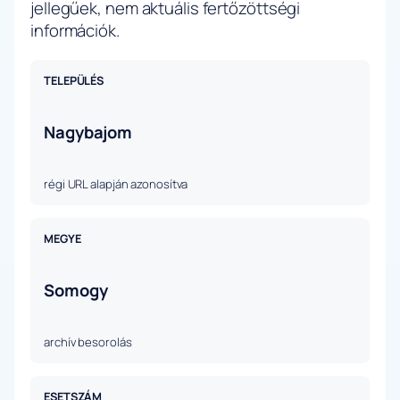
jellegűek, nem aktuális fertőzöttségi
információk.
TELEPÜLÉS
Nagybajom
régi URL alapján azonosítva
MEGYE
Somogy
archív besorolás
ESETSZÁM