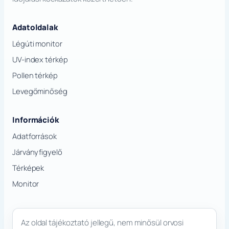
Adatoldalak
Légúti monitor
UV-index térkép
Pollen térkép
Levegőminőség
Információk
Adatforrások
Járványfigyelő
Térképek
Monitor
Az oldal tájékoztató jellegű, nem minősül orvosi