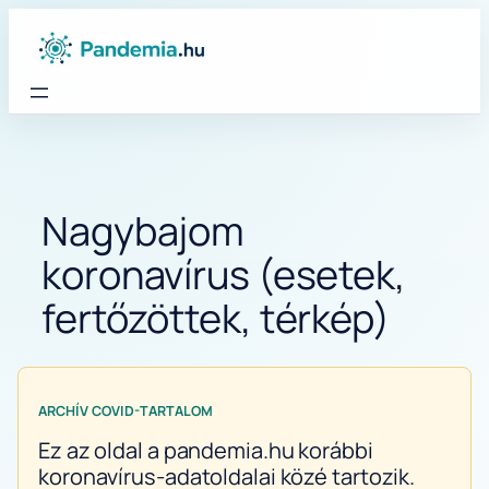
Ugrás
a
tartalomhoz
Nagybajom
koronavírus (esetek,
fertőzöttek, térkép)
ARCHÍV COVID-TARTALOM
Ez az oldal a pandemia.hu korábbi
koronavírus-adatoldalai közé tartozik.