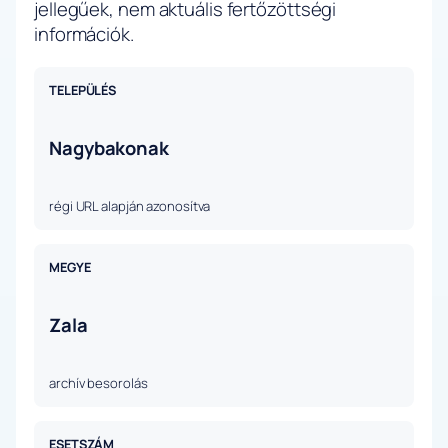
jellegűek, nem aktuális fertőzöttségi
információk.
TELEPÜLÉS
Nagybakonak
régi URL alapján azonosítva
MEGYE
Zala
archív besorolás
ESETSZÁM