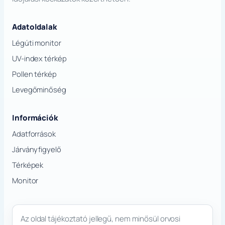
Adatoldalak
Légúti monitor
UV-index térkép
Pollen térkép
Levegőminőség
Információk
Adatforrások
Járványfigyelő
Térképek
Monitor
Az oldal tájékoztató jellegű, nem minősül orvosi