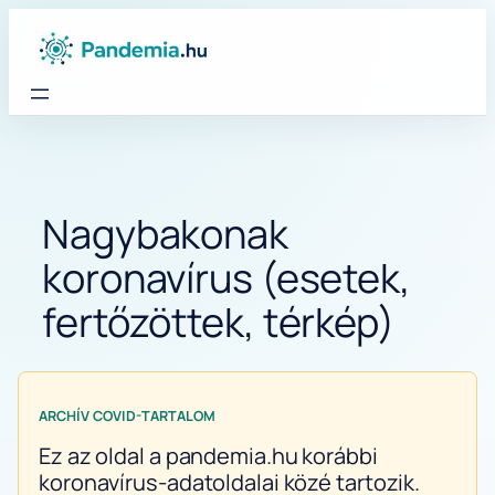
Ugrás
a
tartalomhoz
Nagybakonak
koronavírus (esetek,
fertőzöttek, térkép)
ARCHÍV COVID-TARTALOM
Ez az oldal a pandemia.hu korábbi
koronavírus-adatoldalai közé tartozik.