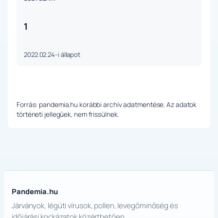
1
2022.02.24-i állapot
Forrás: pandemia.hu korábbi archív adatmentése. Az adatok
történeti jellegűek, nem frissülnek.
Pandemia.hu
Járványok, légúti vírusok, pollen, levegőminőség és
időjárási kockázatok közérthetően.