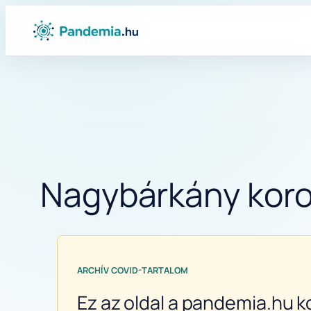
Ugrás
a
tartalomhoz
Nagybárkány koron
ARCHÍV COVID-TARTALOM
Ez az oldal a pandemia.hu k