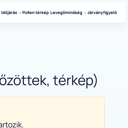
Időjárás
Pollen térkép
Levegőminőség
Járványfigyelő
őzöttek, térkép)
rtozik.