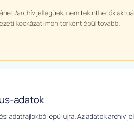
éneti/archív jellegűek, nem tekinthetők aktuál
ezeti kockázati monitorként épül tovább.
rus-adatok
si adatfájlokból épül újra. Az adatok archív j