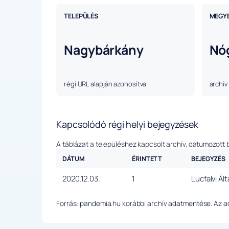
TELEPÜLÉS
MEGY
Nagybárkány
Nó
régi URL alapján azonosítva
archív
Kapcsolódó régi helyi bejegyzések
A táblázat a településhez kapcsolt archív, dátumozott 
DÁTUM
ÉRINTETT
BEJEGYZÉS
2020.12.03.
1
Lucfalvi Ál
Forrás: pandemia.hu korábbi archív adatmentése. Az ada