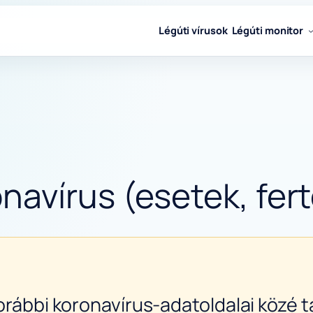
Légúti vírusok
Légúti monitor
avírus (esetek, fert
orábbi koronavírus-adatoldalai közé ta