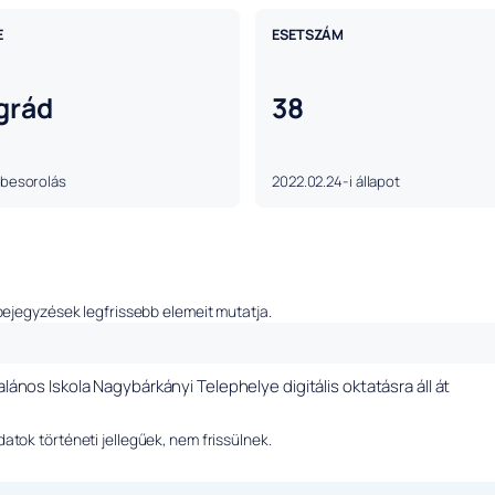
E
ESETSZÁM
grád
38
 besorolás
2022.02.24-i állapot
bejegyzések legfrissebb elemeit mutatja.
talános Iskola Nagybárkányi Telephelye digitális oktatásra áll át
tok történeti jellegűek, nem frissülnek.