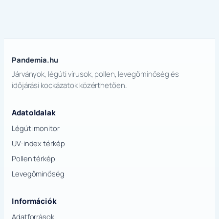
Pandemia.hu
Járványok, légúti vírusok, pollen, levegőminőség és
időjárási kockázatok közérthetően.
Adatoldalak
Légúti monitor
UV-index térkép
Pollen térkép
Levegőminőség
Információk
Adatforrások