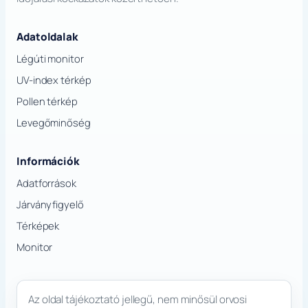
Adatoldalak
Légúti monitor
UV-index térkép
Pollen térkép
Levegőminőség
Információk
Adatforrások
Járványfigyelő
Térképek
Monitor
Az oldal tájékoztató jellegű, nem minősül orvosi