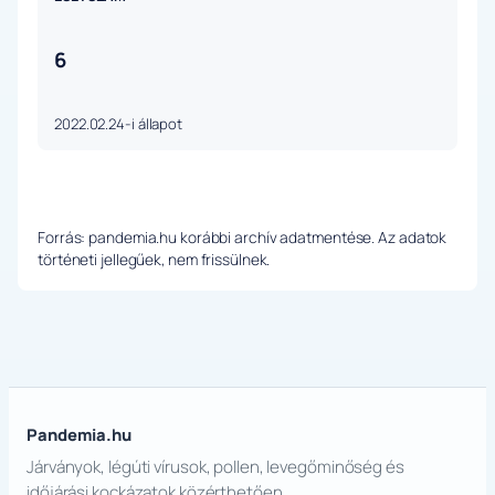
6
2022.02.24-i állapot
Forrás: pandemia.hu korábbi archív adatmentése. Az adatok
történeti jellegűek, nem frissülnek.
Pandemia.hu
Járványok, légúti vírusok, pollen, levegőminőség és
időjárási kockázatok közérthetően.