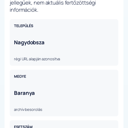
jellegűek, nem aktuális fertőzöttségi
információk.
TELEPÜLÉS
Nagydobsza
régi URL alapján azonosítva
MEGYE
Baranya
archív besorolás
ESETSZÁM