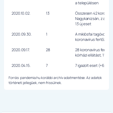
a településen
2020.10.02.
13
Összesen 42 koronavír
Nagykanizsán, z a ko
13 új eset
2020.09.30.
1
A miklósfai tagóvodába
koronavírus fertőzött
2020.09.17.
28
28 koronavírus fertőzö
kórházi ellátást, 110-e
2020.04.15.
7
7 igazolt eset (+6), h
Forrás: pandemia.hu korábbi archív adatmentése. Az adatok
történeti jellegűek, nem frissülnek.