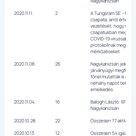
Nagykanizsán
2020.11.11.
2
A Tungsram SE – Nagy
csapata, arról értesít
vezetését, hogy mind az
csapatukban megfertő
COVID-19 vírussal, ezé
protokollnak megfelel
mérkőzéseket
2020.11.08.
26
Nagykanizsán jelenleg 
járványügyi megfigyelé
főnél mutatták ki a fer
néhány napot tekintve
emelkedés.
2020.11.04.
16
Balogh László: 97 főné
Nagykanizsán
2020.10.28.
22
Összesen 77 aktív fer
2020.10.13.
12
Összesen 54 igazolt k