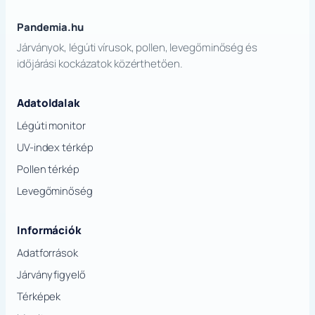
Pandemia.hu
Járványok, légúti vírusok, pollen, levegőminőség és
időjárási kockázatok közérthetően.
Adatoldalak
Légúti monitor
UV-index térkép
Pollen térkép
Levegőminőség
Információk
Adatforrások
Járványfigyelő
Térképek