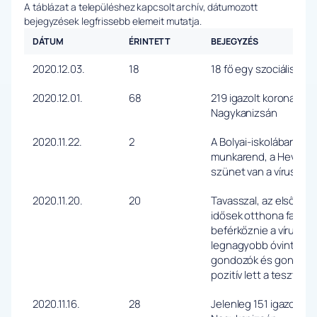
A táblázat a településhez kapcsolt archív, dátumozott
bejegyzések legfrissebb elemeit mutatja.
DÁTUM
ÉRINTETT
BEJEGYZÉS
2020.12.03.
18
18 fő egy szociális ot
2020.12.01.
68
219 igazolt koronavíru
Nagykanizsán
2020.11.22.
2
A Bolyai-iskolában a fe
munkarend, a Hevesi-ó
szünet van a vírus mia
2020.11.20.
20
Tavasszal, az első hull
idősek otthona falai k
beférkőznie a vírusna
legnagyobb óvintézked
gondozók és gondozot
pozitív lett a tesztje
2020.11.16.
28
Jelenleg 151 igazolt ko